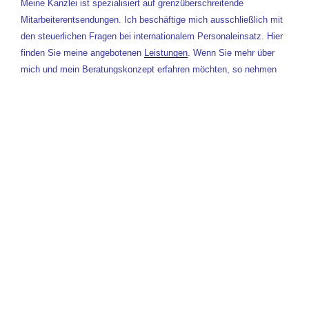
Meine Kanzlei ist spezialisiert auf grenzüberschreitende
Mitarbeiterentsendungen. Ich beschäftige mich ausschließlich mit
den steuerlichen Fragen bei internationalem Personaleinsatz. Hier
finden Sie meine angebotenen
Leistungen
. Wenn Sie mehr über
mich und mein Beratungskonzept erfahren möchten, so nehmen
Sie bitte persönlich Kontakt mit mir auf. Ich freue mich auf Sie!
Steuerberaterin/Diplom-Finanzwirt (FH)