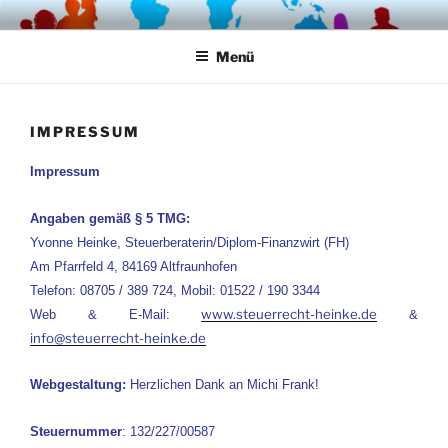
Zum
STEUERRECHT HEINKE
Inhalt
Menü
springen
IMPRESSUM
Impressum
Angaben gemäß § 5 TMG:
Yvonne Heinke,
Steuerberaterin/Diplom-Finanzwirt (FH)
Am Pfarrfeld 4,
84169 Altfraunhofen
Telefon: 08705 / 389 724,
Mobil: 01522 / 190 3344
www.steuerrecht-heinke.de
Web & E-Mail:
&
info@steuerrecht-heinke.de
Webgestaltung:
Herzlichen Dank an Michi Frank!
Steuernummer
: 132/227/00587